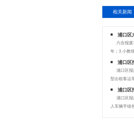
相关新闻
浦口区
六合报废
年；3.小教
型运营客车使
浦口区
浦口区报
型出租客运车
运营客车使用
浦口区
浦口区报
人车辆手续
书两份。第
查。第三步