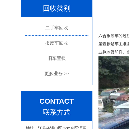
回收类别
二手车回收
六合报废车的过
报废车回收
第壹步是车主准
业执照复印件、
旧车置换
更多业务
>>
CONTACT
联系方式
地址：江苏省浦口区市六合区润富